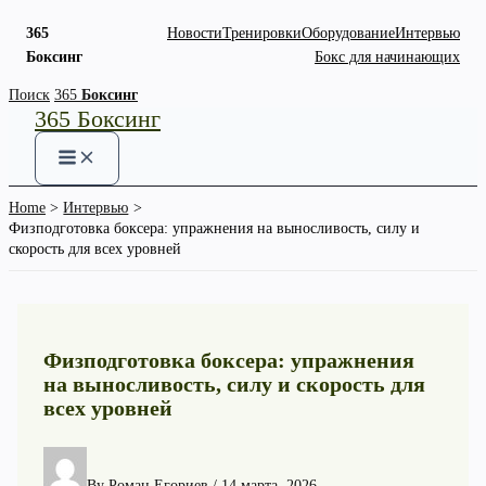
365
Новости
Тренировки
Оборудование
Интервью
Боксинг
Бокс для начинающих
Skip
Поиск
365
Боксинг
365 Боксинг
to
content
Home
Интервью
Физподготовка боксера: упражнения на выносливость, силу и
скорость для всех уровней
Физподготовка боксера: упражнения
на выносливость, силу и скорость для
всех уровней
By
Роман Егориев
/
14 марта, 2026