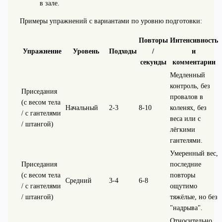
в зале.
Примеры упражнений с вариантами по уровню подготовки:
Повторы
Интенсивность
Упражнение
Уровень
Подходы
/
и
секунды
комментарии
Медленный
контроль, без
Приседания
провалов в
(с весом тела
Начальный
2-3
8-10
коленях, без
/ с гантелями
веса или с
/ штангой)
лёгкими
гантелями.
Умеренный вес,
Приседания
последние
(с весом тела
повторы
Средний
3-4
6-8
/ с гантелями
ощутимо
/ штангой)
тяжёлые, но без
"надрыва".
Относительно