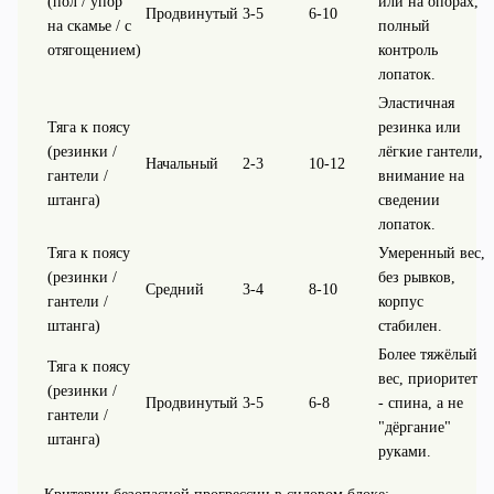
(пол / упор
или на опорах,
Продвинутый
3-5
6-10
на скамье / с
полный
отягощением)
контроль
лопаток.
Эластичная
Тяга к поясу
резинка или
(резинки /
лёгкие гантели,
Начальный
2-3
10-12
гантели /
внимание на
штанга)
сведении
лопаток.
Тяга к поясу
Умеренный вес,
(резинки /
без рывков,
Средний
3-4
8-10
гантели /
корпус
штанга)
стабилен.
Более тяжёлый
Тяга к поясу
вес, приоритет
(резинки /
Продвинутый
3-5
6-8
- спина, а не
гантели /
"дёргание"
штанга)
руками.