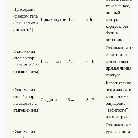
тяжёлый вес,
Приседания
полный
(с весом тела
Продвинутый
3-5
3-6
контроль
/ с гантелями
корпуса, без
/ штангой)
боли в
пояснице.
Отжимания от
Отжимания
скамьи или
(пол / упор
Начальный
2-3
6-10
колен, ключ -
на скамье / с
прямая линия
отягощением)
корпуса.
Классические
Отжимания
отжимания, в
(пол / упор
конце лёгкое
Средний
3-4
8-12
на скамье / с
ощущение
отягощением)
"забитости"
плеч и груди.
Отжимания с
Отжимания
утяжелением