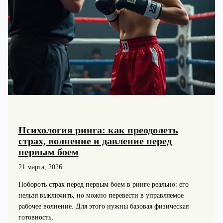
Психология ринга: как преодолеть
страх, волнение и давление перед
первым боем
21 марта, 2026
Побороть страх перед первым боем в ринге реально: его
нельзя выключить, но можно перевести в управляемое
рабочее волнение. Для этого нужны базовая физическая
готовность,