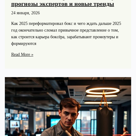
прогнозы экспертов и новые тренды
24 января, 2026
Как 2025 переформатировал бокс и чего ждать дальше 2025
год окончательно сломал привычное представление о том,
как строится карьера боксёра, зарабатывают промоутеры и
формируются
Как
Read More »
изменится
мир
бокса
в
2025
году:
прогнозы
экспертов
и
новые
тренды