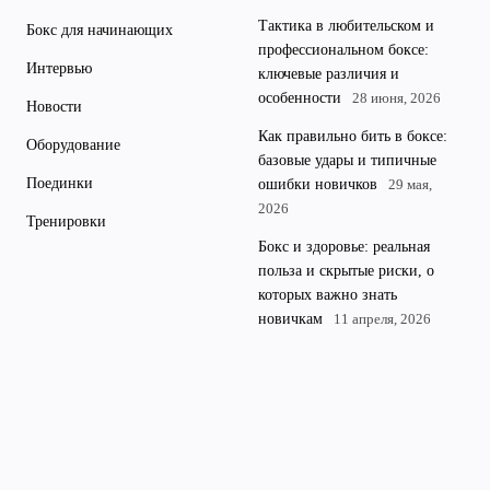
Тактика в любительском и
Бокс для начинающих
профессиональном боксе:
Интервью
ключевые различия и
особенности
28 июня, 2026
Новости
Как правильно бить в боксе:
Оборудование
базовые удары и типичные
Поединки
ошибки новичков
29 мая,
2026
Тренировки
Бокс и здоровье: реальная
польза и скрытые риски, о
которых важно знать
новичкам
11 апреля, 2026
Современные технологии в
боксе: трекеры и датчики
удара для анализа тренировок
4 апреля, 2026
© 2026 365
Ежедневные новости и советы для настоящих