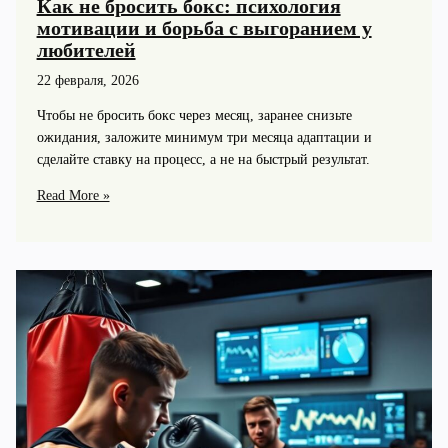
Как не бросить бокс: психология
мотивации и борьба с выгоранием у
любителей
22 февраля, 2026
Чтобы не бросить бокс через месяц, заранее снизьте
ожидания, заложите минимум три месяца адаптации и
сделайте ставку на процесс, а не на быстрый результат.
Как
Read More »
не
бросить
бокс:
психология
мотивации
и
борьба
с
выгоранием
у
любителей