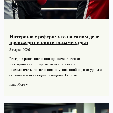
Интервью с рефери: что на самом деле
происходит в ринге глазами судьи
3 марта, 2026
Рефери в ринге постоянно принимает десятки
микрорешений: от проверки экипировки и
психологического состояния до мгновенной оценки урона и
скрытой коммуникации с бойцами. Если вы
Интервью
Read More »
с
рефери:
что
на
самом