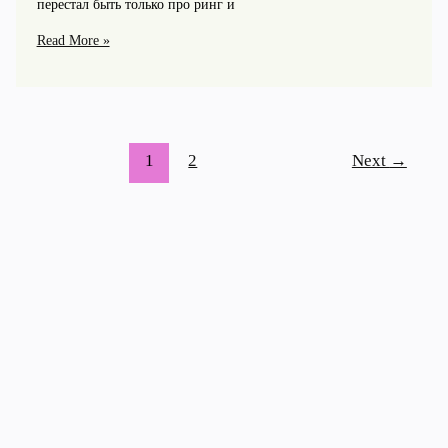
перестал быть только про ринг и
Как
Read More »
совместить
офисную
работу
и
бокс:
1
2
Next
→
эффективный
план
недели
при
нехватке
времени