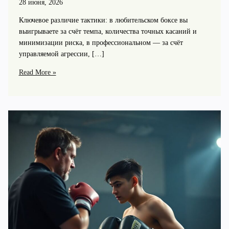
28 июня, 2026
Ключевое различие тактики: в любительском боксе вы
выигрываете за счёт темпа, количества точных касаний и
минимизации риска, в профессиональном — за счёт
управляемой агрессии, […]
Тактика
Read More »
в
любительском
и
профессиональном
боксе:
ключевые
различия
и
особенности