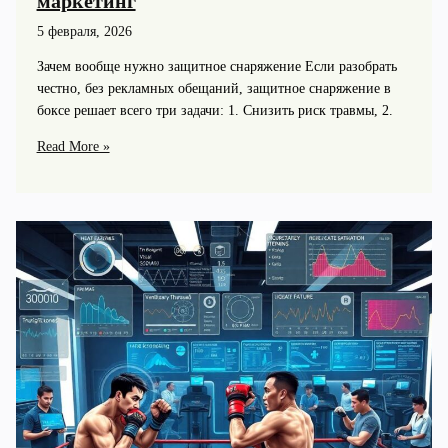
маркетинг
5 февраля, 2026
Зачем вообще нужно защитное снаряжение Если разобрать
честно, без рекламных обещаний, защитное снаряжение в
боксе решает всего три задачи: 1. Снизить риск травмы, 2.
Защитное
Read More »
снаряжение
в
боксе:
что
действительно
важно,
а
что
просто
маркетинг