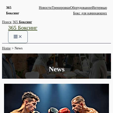
365
Новости
Тренировки
Оборудование
Интервью
Боксинг
Бокс для начинающих
Skip
Поиск
365
Боксинг
365 Боксинг
to
content
Home
News
News