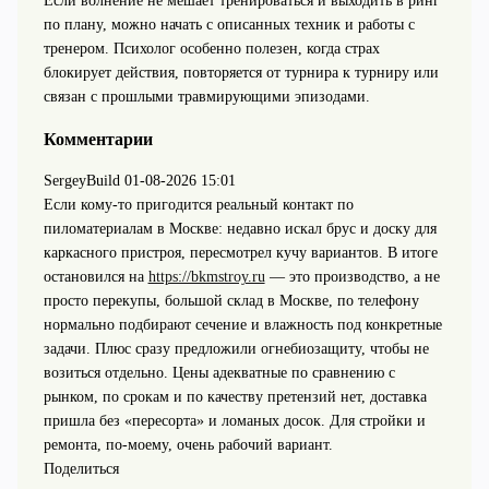
Если волнение не мешает тренироваться и выходить в ринг
по плану, можно начать с описанных техник и работы с
тренером. Психолог особенно полезен, когда страх
блокирует действия, повторяется от турнира к турниру или
связан с прошлыми травмирующими эпизодами.
Комментарии
SergeyBuild
01-08-2026 15:01
Если кому-то пригодится реальный контакт по
пиломатериалам в Москве: недавно искал брус и доску для
каркасного пристроя, пересмотрел кучу вариантов. В итоге
остановился на
https://bkmstroy.ru
— это производство, а не
просто перекупы, большой склад в Москве, по телефону
нормально подбирают сечение и влажность под конкретные
задачи. Плюс сразу предложили огнебиозащиту, чтобы не
возиться отдельно. Цены адекватные по сравнению с
рынком, по срокам и по качеству претензий нет, доставка
пришла без «пересорта» и ломаных досок. Для стройки и
ремонта, по-моему, очень рабочий вариант.
Поделиться