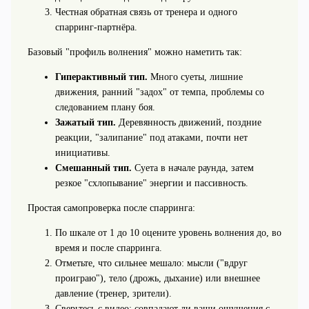
Честная обратная связь от тренера и одного
спарринг-партнёра.
Базовый "профиль волнения" можно наметить так:
Гиперактивный тип.
Много суеты, лишние
движения, ранний "задох" от темпа, проблемы со
следованием плану боя.
Зажатый тип.
Деревянность движений, поздние
реакции, "залипание" под атаками, почти нет
инициативы.
Смешанный тип.
Суета в начале раунда, затем
резкое "схлопывание" энергии и пассивность.
Простая самопроверка после спарринга:
По шкале от 1 до 10 оцените уровень волнения до, во
время и после спарринга.
Отметьте, что сильнее мешало: мысли ("вдруг
проиграю"), тело (дрожь, дыхание) или внешнее
давление (тренер, зрители).
Сверьтесь с видео: совпадают ли ваши ощущения с