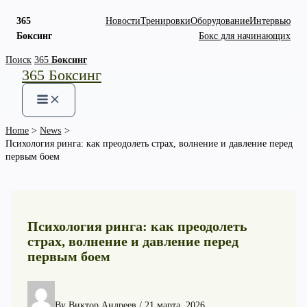
365
Новости
Тренировки
Оборудование
Интервью
Боксинг
Бокс для начинающих
Skip
Поиск
365
Боксинг
365 Боксинг
to
content
Home
News
Психология ринга: как преодолеть страх, волнение и давление перед
первым боем
Психология ринга: как преодолеть
страх, волнение и давление перед
первым боем
By
Виктор Андреев
/
21 марта, 2026