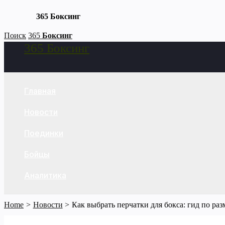
365 Боксинг
Skip
Поиск
365
Боксинг
365 Боксинг
to
Search
content
Главная
Новости
Поединки
Бойцы
Аналитика
Home
Новости
Как выбрать перчатки для бокса: гид по ра