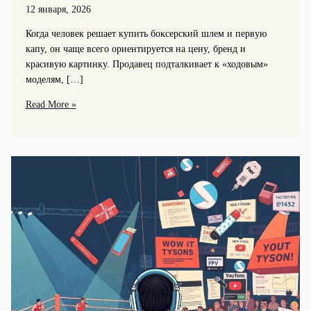
12 января, 2026
Когда человек решает купить боксерский шлем и первую
капу, он чаще всего ориентируется на цену, бренд и
красивую картинку. Продавец подталкивает к «ходовым»
моделям, […]
Топ-5
Read More »
ошибок
при
покупке
боксерского
шлема
и
капы,
о
которых
молчат
продавцы