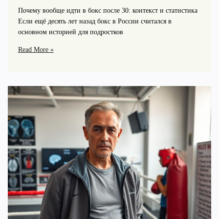
Почему вообще идти в бокс после 30: контекст и статистика
Если ещё десять лет назад бокс в России считался в
основном историей для подростков
Интервью
Read More »
с
любителем
бокса
после
30:
личный
опыт,
мотивация
и
выводы