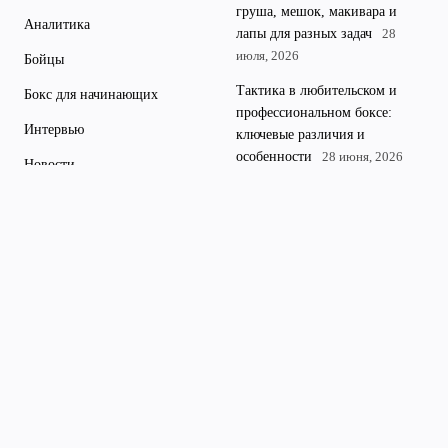
груша, мешок, макивара и
Аналитика
лапы для разных задач
28
июля, 2026
Бойцы
Тактика в любительском и
Бокс для начинающих
профессиональном боксе:
Интервью
ключевые различия и
особенности
28 июня, 2026
Новости
Как правильно бить в боксе:
Оборудование
базовые удары и типичные
Поединки
ошибки новичков
29 мая,
2026
Тренировки
Бокс и здоровье: реальная
польза и скрытые риски, о
которых важно знать
новичкам
11 апреля, 2026
Современные технологии в
боксе: трекеры и датчики
удара для анализа тренировок