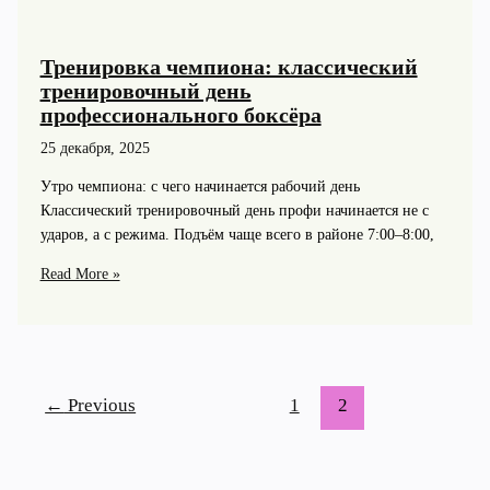
Тренировка чемпиона: классический
тренировочный день
профессионального боксёра
25 декабря, 2025
Утро чемпиона: с чего начинается рабочий день
Классический тренировочный день профи начинается не с
ударов, а с режима. Подъём чаще всего в районе 7:00–8:00,
Тренировка
Read More »
чемпиона:
классический
тренировочный
день
профессионального
←
Previous
1
2
боксёра