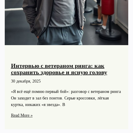
Интервью с ветераном ринга: как
сохранить здоровье и ясную голову
30 декабря, 2025
«Я всё ещё помню первый бой»: разговор с ветераном ринга
Он заходит в зал без понтов. Серые кроссовки, лёгкая
куртка, никаких «я звезда». В
Интервью
Read More »
с
ветераном