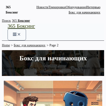
365
Новости
Тренировки
Оборудование
Интервью
Боксинг
Бокс для начинающих
Skip
Поиск
365
Боксинг
365 Боксинг
to
content
Home
Бокс для начинающих
Page 2
Бокс для начинающих
Полезные советы для тех, кто только начал свой путь в боксе. Начните
тренироваться правильно!