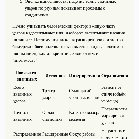
Оценка выносливости: падение темпа значимых
ударов по раундам показывает проблемы с
кондициями.
Нужно учитывать человеческий фактор: вживую часть
ударов недосчитывают или, наоборот, засчитывают касания
по защите. Поэтому подписка на расширенную статистику
боксерских боев полезна только вместе с видеоанализом и
пониманием, как конкретный сервис отмечает
"значимость".
Показатель
Источник
Интерпретация
Ограничения
значимых
Всего
Зависит от
Трекер
Суммарный
значимых
стиля (объём
ударов
урон и давление
ударов
vs мощь)
Погрешности
Точность
Онлайн-
Качество выбора
маркировки
значимых
статистика
момента
ударов
Не учитывает
Распределение
Расширенные
Фокус работы
силу каждого