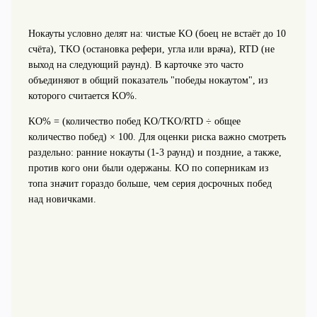
Нокауты условно делят на: чистые KO (боец не встаёт до 10
счёта), TKO (остановка рефери, угла или врача), RTD (не
выход на следующий раунд). В карточке это часто
объединяют в общий показатель "победы нокаутом", из
которого считается KO%.
KO% = (количество побед KO/TKO/RTD ÷ общее
количество побед) × 100. Для оценки риска важно смотреть
раздельно: ранние нокауты (1-3 раунд) и поздние, а также,
против кого они были одержаны. KO по соперникам из
топа значит гораздо больше, чем серия досрочных побед
над новичками.