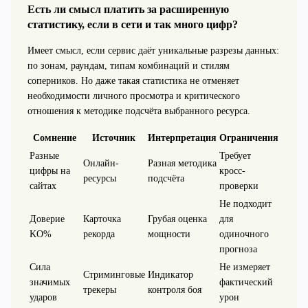
Есть ли смысл платить за расширенную
статистику, если в сети и так много цифр?
Имеет смысл, если сервис даёт уникальные разрезы данных:
по зонам, раундам, типам комбинаций и стилям
соперников. Но даже такая статистика не отменяет
необходимости личного просмотра и критического
отношения к методике подсчёта выбранного ресурса.
Сомнение
Источник
Интерпретация
Ограничения
Разные
Требует
Онлайн-
Разная методика
цифры на
кросс-
ресурсы
подсчёта
сайтах
проверки
Не подходит
Доверие
Карточка
Грубая оценка
для
KO%
рекорда
мощности
одиночного
прогноза
Сила
Не измеряет
Стриминговые
Индикатор
значимых
фактический
трекеры
контроля боя
ударов
урон