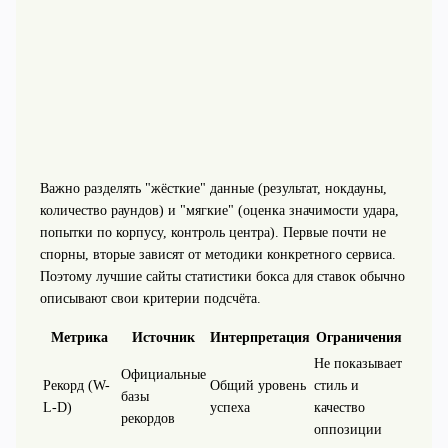
Важно разделять "жёсткие" данные (результат, нокдауны,
количество раундов) и "мягкие" (оценка значимости удара,
попытки по корпусу, контроль центра). Первые почти не
спорны, вторые зависят от методики конкретного сервиса.
Поэтому лучшие сайты статистики бокса для ставок обычно
описывают свои критерии подсчёта.
Метрика
Источник
Интерпретация
Ограничения
Не показывает
Официальные
Рекорд (W-
Общий уровень
стиль и
базы
L-D)
успеха
качество
рекордов
оппозиции