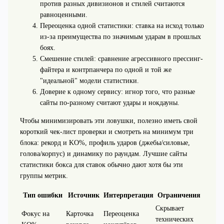
против разных дивизионов и стилей считаются
равноценными.
Переоценка одной статистики: ставка на исход только
из-за преимущества по значимым ударам в прошлых
боях.
Смешение стилей: сравнение агрессивного прессинг-
файтера и контрпанчера по одной и той же
"идеальной" модели статистики.
Доверие к одному сервису: игнор того, что разные
сайты по-разному считают удары и нокдауны.
Чтобы минимизировать эти ловушки, полезно иметь свой
короткий чек-лист проверки и смотреть на минимум три
блока: рекорд и KO%, профиль ударов (джебы/силовые,
голова/корпус) и динамику по раундам. Лучшие сайты
статистики бокса для ставок обычно дают хотя бы эти
группы метрик.
Тип ошибки
Источник
Интерпретация
Ограничения
Скрывает
Фокус на
Карточка
Переоценка
технических