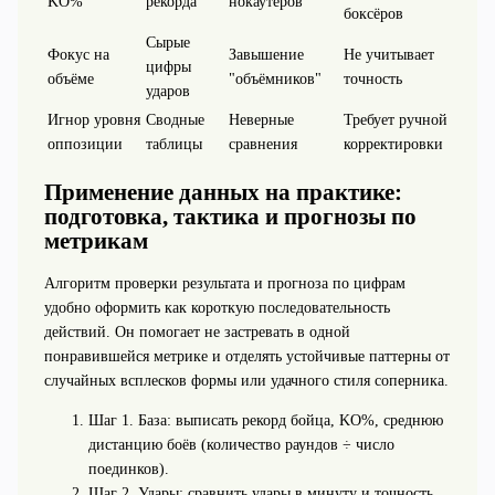
KO%
рекорда
нокаутёров
боксёров
Сырые
Фокус на
Завышение
Не учитывает
цифры
объёме
"объёмников"
точность
ударов
Игнор уровня
Сводные
Неверные
Требует ручной
оппозиции
таблицы
сравнения
корректировки
Применение данных на практике:
подготовка, тактика и прогнозы по
метрикам
Алгоритм проверки результата и прогноза по цифрам
удобно оформить как короткую последовательность
действий. Он помогает не застревать в одной
понравившейся метрике и отделять устойчивые паттерны от
случайных всплесков формы или удачного стиля соперника.
Шаг 1. База: выписать рекорд бойца, KO%, среднюю
дистанцию боёв (количество раундов ÷ число
поединков).
Шаг 2. Удары: сравнить удары в минуту и точность