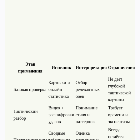
Этап
Источник
Интерпретация
Ограничения
применения
Не даёт
Карточки и
Отбор
глубокой
Базовая проверка
онлайн-
релевантных
тактической
статистика
боёв
картины
Видео +
Понимание
Требует
Тактический
расшифровки
стиля и
времени и
разбор
ударов
паттернов
экспертизы
Всегда
Сводные
Оценка
остаётся