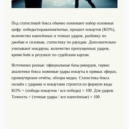
Под статистикой бокса обычно понимают набор основных
цифр: победы/поражения/ничьи, процент нокаутов (KO%),
количество нанесённых и точных ударов, разбивку по
джебам и силовым, статистику по раундам. Дополнительно
учитывают нокдауны, количество пропущенных ударов,
время боёв и результат по судейским картам.
Источники разные: официальные базы рекордов, сервис
аналитики бокса значимые удары нокауты в прямых эфирах,
промоутерские отчёты, обзоры медиа. Статистика бокса
онлайн с ударами и нокаутами строится по формуле вида:
KO% = (победы нокаутом / все победы) × 100. Для ударов:
Точность = (точные удары / все нанесённые) × 100.