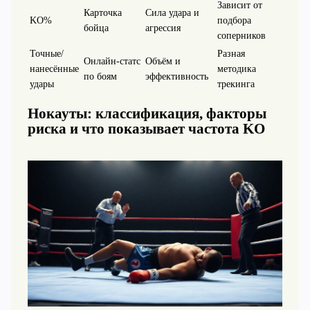
Зависит от
Карточка
Сила удара и
KO%
подбора
бойца
агрессия
соперников
Точные/
Разная
Онлайн-статс
Объём и
нанесённые
методика
по боям
эффективность
удары
трекинга
Нокауты: классификация, факторы
риска и что показывает частота KO