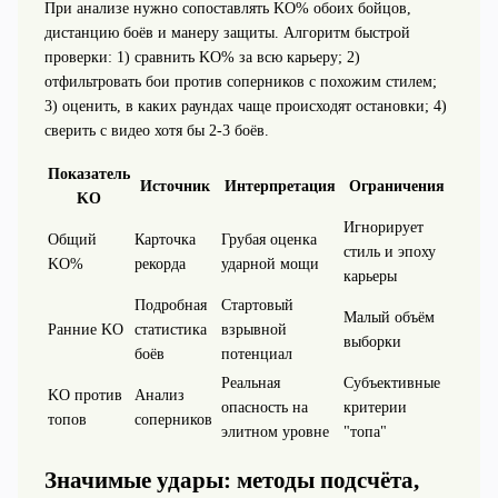
При анализе нужно сопоставлять KO% обоих бойцов,
дистанцию боёв и манеру защиты. Алгоритм быстрой
проверки: 1) сравнить KO% за всю карьеру; 2)
отфильтровать бои против соперников с похожим стилем;
3) оценить, в каких раундах чаще происходят остановки; 4)
сверить с видео хотя бы 2-3 боёв.
Показатель
Источник
Интерпретация
Ограничения
KO
Игнорирует
Общий
Карточка
Грубая оценка
стиль и эпоху
KO%
рекорда
ударной мощи
карьеры
Подробная
Стартовый
Малый объём
Ранние KO
статистика
взрывной
выборки
боёв
потенциал
Реальная
Субъективные
KO против
Анализ
опасность на
критерии
топов
соперников
элитном уровне
"топа"
Значимые удары: методы подсчёта,