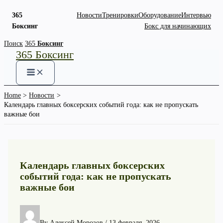
365
Новости
Тренировки
Оборудование
Интервью
Боксинг
Бокс для начинающих
Skip
Поиск
365
Боксинг
365 Боксинг
to
content
Home
Новости
Календарь главных боксерских событий года: как не пропускать
важные бои
Календарь главных боксерских
событий года: как не пропускать
важные бои
By
Алексей Морозов
/
13 февраля, 2026