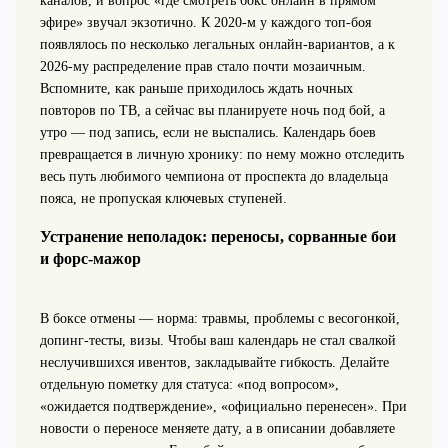
каналов, и вопрос «где смотреть бокс онлайн в прямом
эфире» звучал экзотично. К 2020‑м у каждого топ‑боя
появлялось по несколько легальных онлайн‑вариантов, а к
2026‑му распределение прав стало почти мозаичным.
Вспомните, как раньше приходилось ждать ночных
повторов по ТВ, а сейчас вы планируете ночь под бой, а
утро — под запись, если не выспались. Календарь боев
превращается в личную хронику: по нему можно отследить
весь путь любимого чемпиона от проспекта до владельца
пояса, не пропуская ключевых ступеней.
Устранение неполадок: переносы, сорванные бои
и форс‑мажор
В боксе отмены — норма: травмы, проблемы с весогонкой,
допинг‑тесты, визы. Чтобы ваш календарь не стал свалкой
неслучившихся ивентов, закладывайте гибкость. Делайте
отдельную пометку для статуса: «под вопросом»,
«ожидается подтверждение», «официально перенесен». При
новости о переносе меняете дату, а в описании добавляете