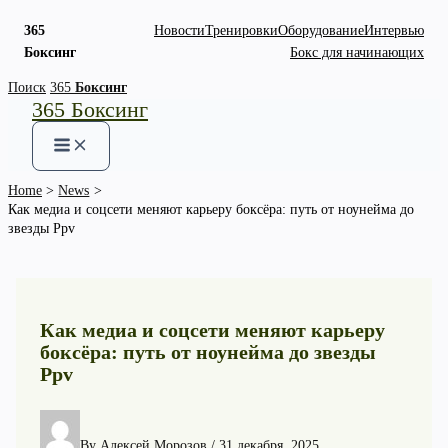
365
Новости
Тренировки
Оборудование
Интервью
Боксинг
Бокс для начинающих
Skip
Поиск
365
Боксинг
365 Боксинг
to
content
Home
News
Как медиа и соцсети меняют карьеру боксёра: путь от ноунейма до
звезды Ppv
Как медиа и соцсети меняют карьеру
боксёра: путь от ноунейма до звезды
Ppv
By
Алексей Морозов
/
31 декабря, 2025