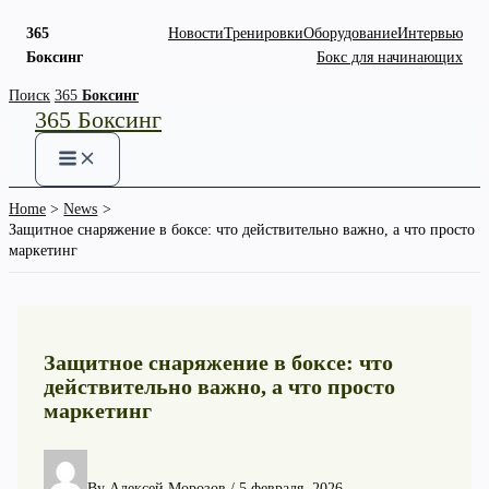
365
Новости
Тренировки
Оборудование
Интервью
Боксинг
Бокс для начинающих
Skip
Поиск
365
Боксинг
365 Боксинг
to
content
Home
News
Защитное снаряжение в боксе: что действительно важно, а что просто
маркетинг
Защитное снаряжение в боксе: что
действительно важно, а что просто
маркетинг
By
Алексей Морозов
/
5 февраля, 2026