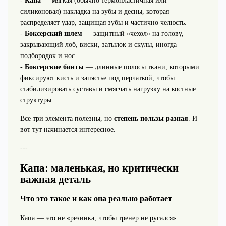
-
Капа
— мягкая (обычно термопластичная или
силиконовая) накладка на зубы и десны, которая
распределяет удар, защищая зубы и частично челюсть.
-
Боксерский шлем
— защитный «чехол» на голову,
закрывающий лоб, виски, затылок и скулы, иногда —
подбородок и нос.
-
Боксерские бинты
— длинные полосы ткани, которыми
фиксируют кисть и запястье под перчаткой, чтобы
стабилизировать суставы и смягчать нагрузку на костные
структуры.
Все три элемента полезны, но
степень пользы разная
. И
вот тут начинается интересное.
---
Капа: маленькая, но критически
важная деталь
Что это такое и как она реально работает
Капа — это не «резинка, чтобы тренер не ругался».