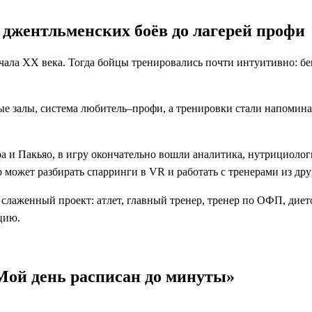
 джентльменских боёв до лагерей профи
ачала XX века. Тогда бойцы тренировались почти интуитивно: б
е залы, система любитель–профи, а тренировки стали напомина
а и Пакьяо, в игру окончательно вошли аналитика, нутрициолог
р может разбирать спарринги в VR и работать с тренерами из дру
лаженный проект: атлет, главный тренер, тренер по ОФП, дието
цию.
ой день расписан до минуты»