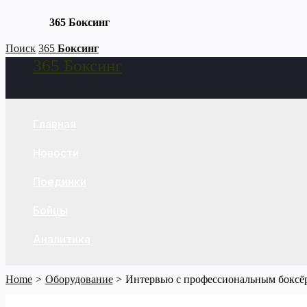
365 Боксинг
Skip
Поиск
365
Боксинг
365 Боксинг
to
Search
content
Главная
Новости
Поединки
Бойцы
Аналитика
Home
Оборудование
Интервью с профессиональным боксёр