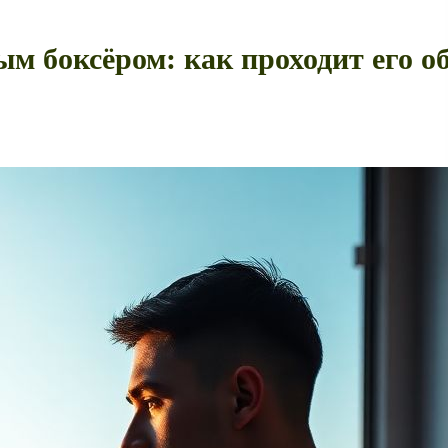
м боксёром: как проходит его 