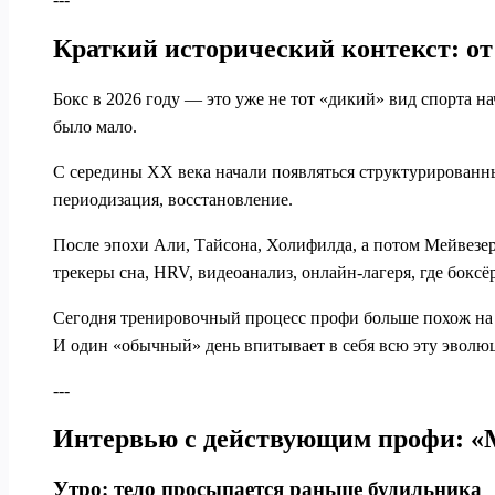
Краткий исторический контекст: от
Бокс в 2026 году — это уже не тот «дикий» вид спорта н
было мало.
С середины ХХ века начали появляться структурированны
периодизация, восстановление.
После эпохи Али, Тайсона, Холифилда, а потом Мейвезер
трекеры сна, HRV, видеоанализ, онлайн‑лагеря, где боксё
Сегодня тренировочный процесс профи больше похож на с
И один «обычный» день впитывает в себя всю эту эволю
---
Интервью с действующим профи: «М
Утро: тело просыпается раньше будильника